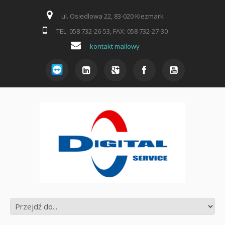
ul. Osiedlowa 22, 83-020 Kiezmark
TEL: 058 732-26-53, FAX: 058 732-27-30
kontakt mailowy